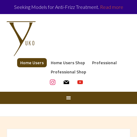
Seeking Models for Anti-Frizz Treatment.
Read more
Home Users
Home Users Shop
Professional
Professional Shop
instagram
mail
youtube